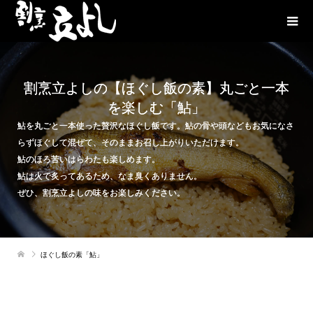
割烹立よしの【ほぐし飯の素】丸ごと一本
を楽しむ「鮎」
鮎を丸ごと一本使った贅沢なほぐし飯です。鮎の骨や頭などもお気になさ
らずほぐして混ぜて、そのままお召し上がりいただけます。
鮎のほろ苦いはらわたも楽しめます。
鮎は火で炙ってあるため、なま臭くありません。
ぜひ、割烹立よしの味をお楽しみください。
ほぐし飯の素「鮎」