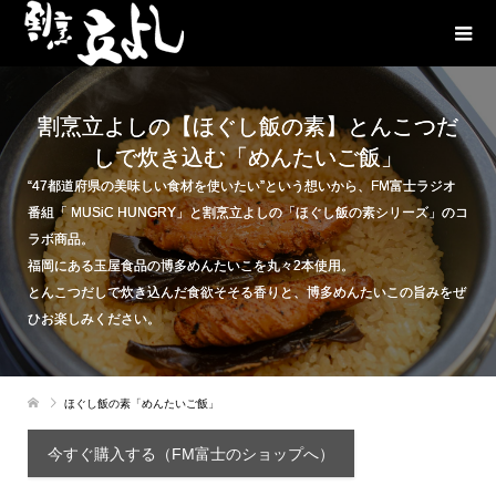
割烹立よしの【ほぐし飯の素】とんこつだ
しで炊き込む「めんたいご飯」
“47都道府県の美味しい食材を使いたい”という想いから、FM富士ラジオ
番組「 MUSiC HUNGRY」と割烹立よしの「ほぐし飯の素シリーズ」のコ
ラボ商品。
福岡にある玉屋食品の博多めんたいこを丸々2本使用。
とんこつだしで炊き込んだ食欲そそる香りと、博多めんたいこの旨みをぜ
ひお楽しみください。
ほぐし飯の素「めんたいご飯」
今すぐ購入する（FM富士のショップへ）