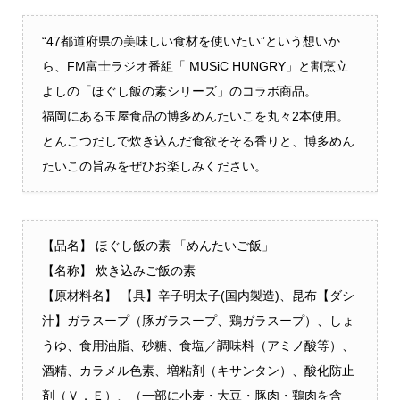
“47都道府県の美味しい食材を使いたい”という想いか
ら、FM富士ラジオ番組「 MUSiC HUNGRY」と割烹立
よしの「ほぐし飯の素シリーズ」のコラボ商品。
福岡にある玉屋食品の博多めんたいこを丸々2本使用。
とんこつだしで炊き込んだ食欲そそる香りと、博多めん
たいこの旨みをぜひお楽しみください。
【品名】 ほぐし飯の素 「めんたいご飯」
【名称】 炊き込みご飯の素
【原材料名】 【具】辛子明太子(国内製造)、昆布【ダシ
汁】ガラスープ（豚ガラスープ、鶏ガラスープ）、しょ
うゆ、食用油脂、砂糖、食塩／調味料（アミノ酸等）、
酒精、カラメル色素、増粘剤（キサンタン）、酸化防止
剤（Ｖ．Ｅ）、（一部に小麦・大豆・豚肉・鶏肉を含